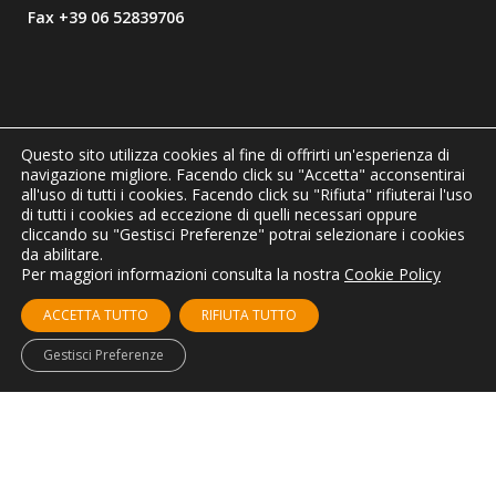
Fax +39 06 52839706
Questo sito utilizza cookies al fine di offrirti un'esperienza di
navigazione migliore. Facendo click su "Accetta" acconsentirai
C.F./P.I.
01281410553
all'uso di tutti i cookies. Facendo click su "Rifiuta" rifiuterai l'uso
CCIAA REA
n. 1043916
di tutti i cookies ad eccezione di quelli necessari oppure
Cap. Soc.
€ 568.182,00
cliccando su "Gestisci Preferenze" potrai selezionare i cookies
da abilitare.
email
info@digi-one.eu
Per maggiori informazioni consulta la nostra
Cookie Policy
Intranet DiGi ONE
ACCETTA TUTTO
RIFIUTA TUTTO
Privacy Policy
Gestisci Preferenze
Cookie Policy
Corporate Social Responsibility
Certificazioni