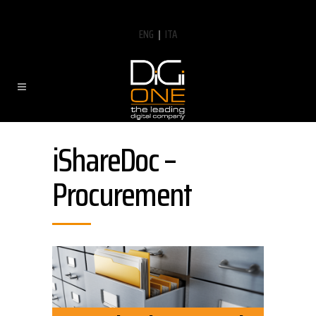
ENG
|
ITA
iShareDoc –
Procurement