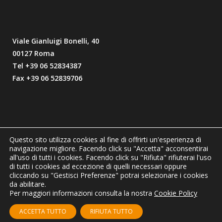
Viale Gianluigi Bonelli, 40
00127 Roma
Tel +39 06 52834387
Fax +39 06 52839706
Questo sito utilizza cookies al fine di offrirti un'esperienza di
navigazione migliore. Facendo click su "Accetta" acconsentirai
C.F./P.I.
01281410553
all'uso di tutti i cookies. Facendo click su "Rifiuta" rifiuterai l'uso
CCIAA REA
n. 1043916
di tutti i cookies ad eccezione di quelli necessari oppure
Cap. Soc.
€ 568.182,00
cliccando su "Gestisci Preferenze" potrai selezionare i cookies
da abilitare.
email
info@digi-one.eu
Per maggiori informazioni consulta la nostra
Cookie Policy
Intranet DiGi ONE
ACCETTA TUTTO
RIFIUTA TUTTO
Privacy Policy